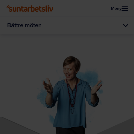
Meny
Bättre möten
Hoppa till huvudinnehållet