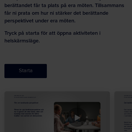
berättandet får ta plats på era möten. Tillsammans
får ni prata om hur ni stärker det berättande
perspektivet under era möten.
Tryck på starta för att öppna aktiviteten i
helskärmsläge.
Starta
GRUPPAKTIVITET
GRUPPAKTIVI
FILM OM BERÄTTANDE PERSPEKTIVET
FILM OM BER
Film om berättande perspektivet
Det berätt
Filmen tar upp berättarperspektivet och
Det berätt
hur ni genom att dela tankar, idéer och
möten. Det
kunskap med varandra får bättre
och informa
kvalitet i era samtal och diskussioner.
i samtalet
Ibland kan
fördelas
p
det hände
exempel på
sida.